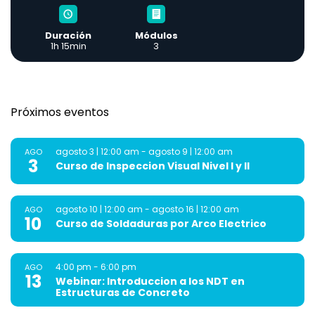
Duración
Módulos
1h 15min
3
Próximos eventos
agosto 3 | 12:00 am
-
agosto 9 | 12:00 am
AGO
3
Curso de Inspeccion Visual Nivel I y II
agosto 10 | 12:00 am
-
agosto 16 | 12:00 am
AGO
10
Curso de Soldaduras por Arco Electrico
4:00 pm
-
6:00 pm
AGO
13
Webinar: Introduccion a los NDT en
Estructuras de Concreto