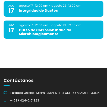
agosto 17 | 12:00 am
-
agosto 22 | 12:00 am
AGO
17
Integridad de Ductos
agosto 17 | 12:00 am
-
agosto 23 | 12:00 am
AGO
17
Curso de Corrosion Inducida
Microbiologicamente
Contáctanos
Estados Unidos, Miami, 3321 S LE JEUNE RD MIAMI, FL 33134.
+(58) 424-2161823