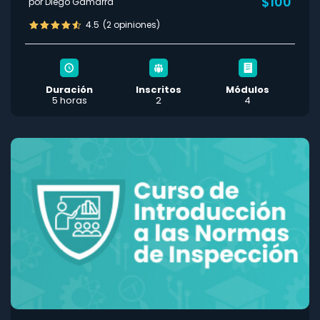
$100
por Diego Gamarra
4.5
(2 opiniones)
Duración
Inscritos
Módulos
5 horas
2
4