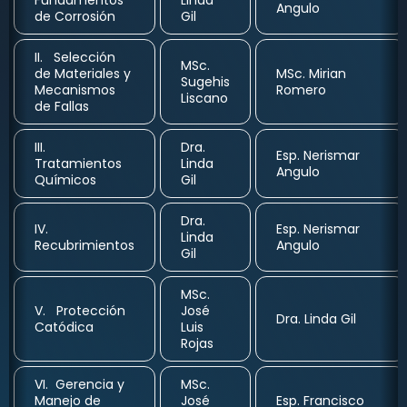
Fundamentos
Linda
Angulo
de Corrosión
Gil
II. Selección
MSc.
de Materiales y
MSc. Mirian
Sugehis
Mecanismos
Romero
Liscano
de Fallas
III.
Dra.
Esp. Nerismar
Tratamientos
Linda
Angulo
Químicos
Gil
Dra.
IV.
Esp. Nerismar
Linda
Recubrimientos
Angulo
Gil
MSc.
V. Protección
José
Dra. Linda Gil
Catódica
Luis
Rojas
VI. Gerencia y
MSc.
Manejo de
José
Esp. Francisco