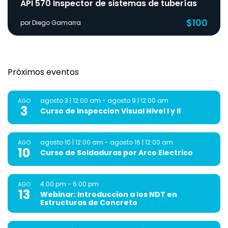
API 570 Inspector de sistemas de tuberías
$100
por Diego Gamarra
Próximos eventos
agosto 3 | 12:00 am
-
agosto 9 | 12:00 am
AGO
3
Curso de Inspeccion Visual Nivel I y II
agosto 10 | 12:00 am
-
agosto 16 | 12:00 am
AGO
10
Curso de Soldaduras por Arco Electrico
4:00 pm
-
6:00 pm
AGO
13
Webinar: Introduccion a los NDT en
Estructuras de Concreto