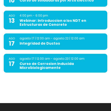
10
Curso de Soldaduras por Arco Electrico
4:00 pm
-
6:00 pm
AGO
13
Webinar: Introduccion a los NDT en
Estructuras de Concreto
agosto 17 | 12:00 am
-
agosto 22 | 12:00 am
AGO
17
Integridad de Ductos
agosto 17 | 12:00 am
-
agosto 23 | 12:00 am
AGO
17
Curso de Corrosion Inducida
Microbiologicamente