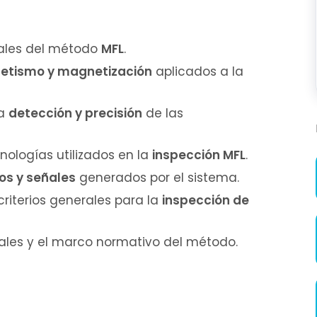
ales del método
MFL
.
tismo y magnetización
aplicados a la
la
detección y precisión
de las
nologías utilizados en la
inspección MFL
.
os y señales
generados por el sistema.
riterios generales para la
inspección de
iales y el marco normativo del método.