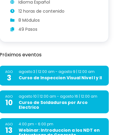
Idioma Español
12 horas de contenido
8 Módulos
49 Pasos
Próximos eventos
agosto 3 | 12:00 am
-
agosto 9 | 12:00 am
AGO
3
Curso de Inspeccion Visual Nivel I y II
agosto 10 | 12:00 am
-
agosto 16 | 12:00 am
AGO
10
Curso de Soldaduras por Arco
Electrico
4:00 pm
-
6:00 pm
AGO
13
Webinar: Introduccion a los NDT en