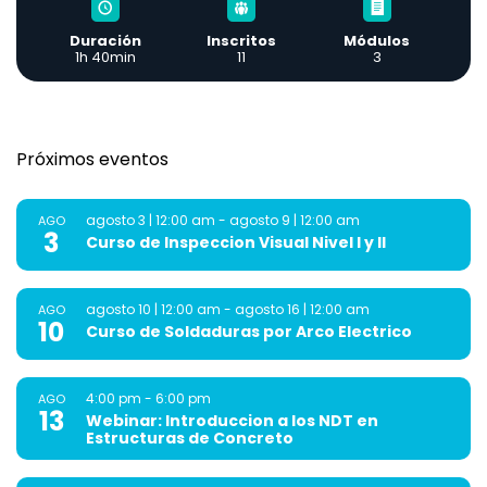
Duración
Inscritos
Módulos
1h 40min
11
3
Próximos eventos
agosto 3 | 12:00 am
-
agosto 9 | 12:00 am
AGO
3
Curso de Inspeccion Visual Nivel I y II
agosto 10 | 12:00 am
-
agosto 16 | 12:00 am
AGO
10
Curso de Soldaduras por Arco Electrico
4:00 pm
-
6:00 pm
AGO
13
Webinar: Introduccion a los NDT en
Estructuras de Concreto