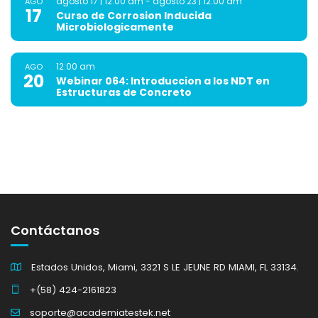
agosto 17 | 12:00 am
-
agosto 23 | 12:00 am
AGO
17
Curso de Corrosion Inducida
Microbiologicamente
12:00 am
AGO
20
Webinar 064: Introduccion a los NDT en
Estructuras de Concreto
Contáctanos
Estados Unidos, Miami, 3321 S LE JEUNE RD MIAMI, FL 33134.
+(58) 424-2161823
soporte@academiatestek.net