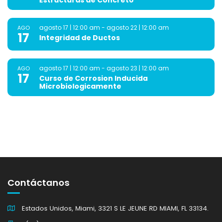
agosto 17 | 12:00 am
-
agosto 22 | 12:00 am
AGO
17
Integridad de Ductos
agosto 17 | 12:00 am
-
agosto 23 | 12:00 am
AGO
17
Curso de Corrosion Inducida
Microbiologicamente
Contáctanos
Estados Unidos, Miami, 3321 S LE JEUNE RD MIAMI, FL 33134.