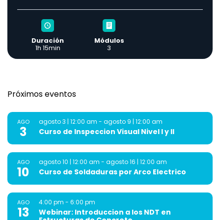
Duración
Módulos
1h 15min
3
Próximos eventos
agosto 3 | 12:00 am
-
agosto 9 | 12:00 am
AGO
3
Curso de Inspeccion Visual Nivel I y II
agosto 10 | 12:00 am
-
agosto 16 | 12:00 am
AGO
10
Curso de Soldaduras por Arco Electrico
4:00 pm
-
6:00 pm
AGO
13
Webinar: Introduccion a los NDT en
Estructuras de Concreto