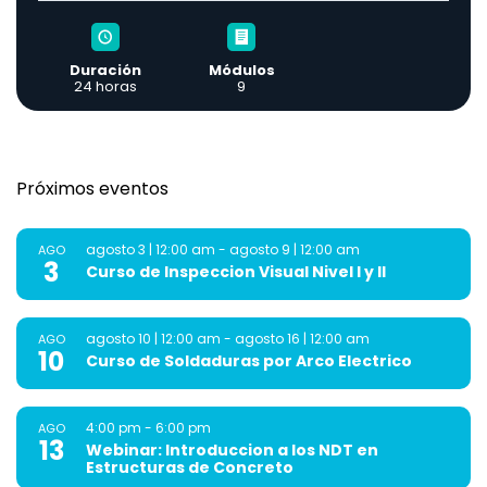
Duración
Módulos
24 horas
9
Próximos eventos
agosto 3 | 12:00 am
-
agosto 9 | 12:00 am
AGO
3
Curso de Inspeccion Visual Nivel I y II
agosto 10 | 12:00 am
-
agosto 16 | 12:00 am
AGO
10
Curso de Soldaduras por Arco Electrico
4:00 pm
-
6:00 pm
AGO
13
Webinar: Introduccion a los NDT en
Estructuras de Concreto