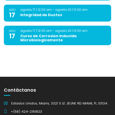
agosto 17 | 12:00 am
-
agosto 22 | 12:00 am
AGO
17
Integridad de Ductos
agosto 17 | 12:00 am
-
agosto 23 | 12:00 am
AGO
17
Curso de Corrosion Inducida
Microbiologicamente
Contáctanos
Estados Unidos, Miami, 3321 S LE JEUNE RD MIAMI, FL 33134.
+(58) 424-2161823