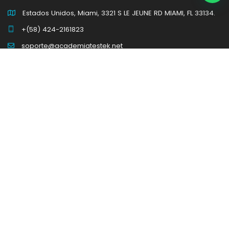
Estados Unidos, Miami, 3321 S LE JEUNE RD MIAMI, FL 33134.
+(58) 424-2161823
soporte@academiatestek.net
Síguenos
POLÍTICA DE PRIVACIDAD
POLÍTICA DE COOKIES
TÉRMINOS Y CONDICIONES
© 2026 TODOS LOS DERECHOS RESERVADOS
GRUPO TESTEK
. DISEÑADO Y
DESARROLLADO POR
SMARTKETING 360
.