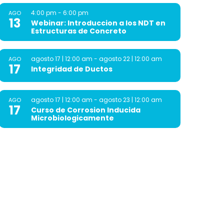
4:00 pm
-
6:00 pm
AGO
13
Webinar: Introduccion a los NDT en
Estructuras de Concreto
agosto 17 | 12:00 am
-
agosto 22 | 12:00 am
AGO
17
Integridad de Ductos
agosto 17 | 12:00 am
-
agosto 23 | 12:00 am
AGO
17
Curso de Corrosion Inducida
Microbiologicamente