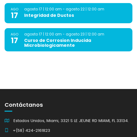
agosto 17 | 12:00 am
-
agosto 22 | 12:00 am
AGO
17
Integridad de Ductos
agosto 17 | 12:00 am
-
agosto 23 | 12:00 am
AGO
17
Curso de Corrosion Inducida
Microbiologicamente
Contáctanos
Estados Unidos, Miami, 3321 S LE JEUNE RD MIAMI, FL 33134.
+(58) 424-2161823