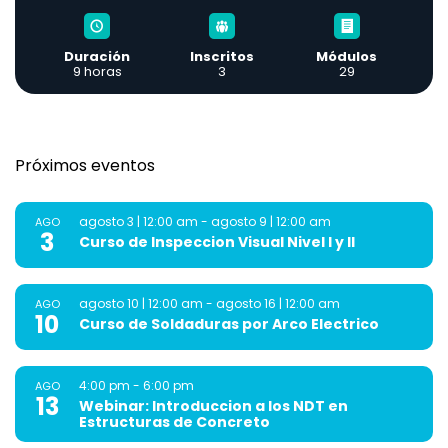
Duración
Inscritos
Módulos
9 horas
3
29
Próximos eventos
agosto 3 | 12:00 am
-
agosto 9 | 12:00 am
AGO
3
Curso de Inspeccion Visual Nivel I y II
agosto 10 | 12:00 am
-
agosto 16 | 12:00 am
AGO
10
Curso de Soldaduras por Arco Electrico
4:00 pm
-
6:00 pm
AGO
13
Webinar: Introduccion a los NDT en
Estructuras de Concreto