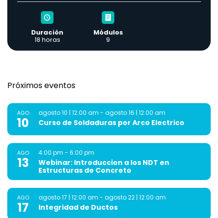
Duración
Módulos
18 horas
9
Próximos eventos
agosto 10 | 12:00 am
-
agosto 16 | 12:00 am
AGO
10
Curso de Soldaduras por Arco Electrico
4:00 pm
-
6:00 pm
AGO
13
Webinar: Introduccion a los NDT en
Estructuras de Concreto
agosto 17 | 12:00 am
-
agosto 22 | 12:00 am
AGO
17
Integridad de Ductos