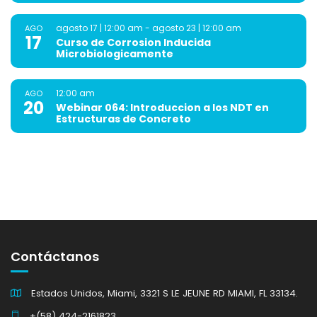
agosto 17 | 12:00 am
-
agosto 23 | 12:00 am
AGO
17
Curso de Corrosion Inducida
Microbiologicamente
12:00 am
AGO
20
Webinar 064: Introduccion a los NDT en
Estructuras de Concreto
Contáctanos
Estados Unidos, Miami, 3321 S LE JEUNE RD MIAMI, FL 33134.
+(58) 424-2161823